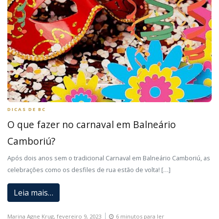
DICAS DE BC
O que fazer no carnaval em Balneário
Camboriú?
Após dois anos sem o tradicional Carnaval em Balneário Camboriú, as
celebrações como os desfiles de rua estão de volta! […]
Leia mais…
Marina Agne Krug,
fevereiro 9, 2023
6 minutos para ler