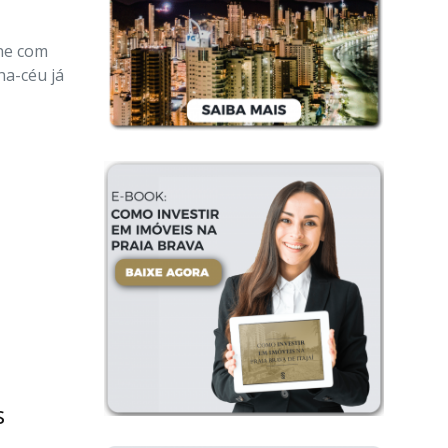
ne com
ha-céu já
s