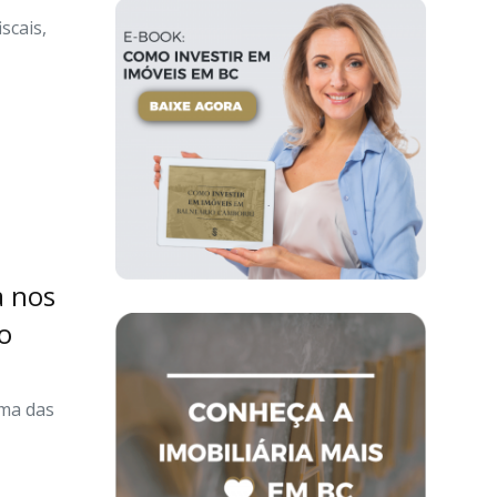
scais,
a nos
to
uma das