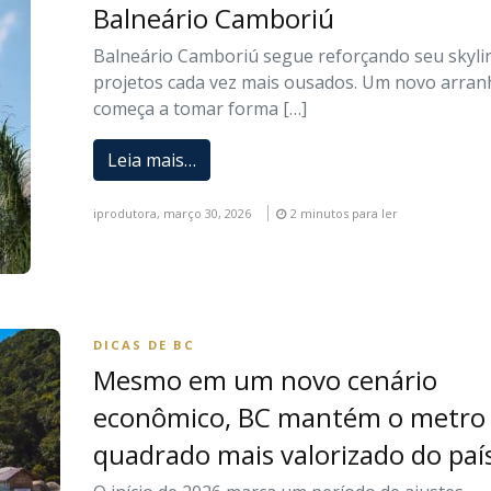
Balneário Camboriú
Balneário Camboriú segue reforçando seu skyli
projetos cada vez mais ousados. Um novo arran
começa a tomar forma […]
Leia mais…
iprodutora,
março 30, 2026
2 minutos para ler
DICAS DE BC
Mesmo em um novo cenário
econômico, BC mantém o metro
quadrado mais valorizado do paí