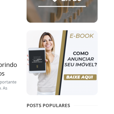
brindo
os
mportante
. As
POSTS POPULARES