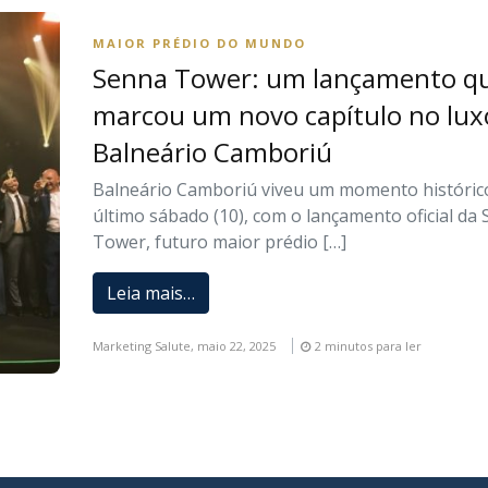
MAIOR PRÉDIO DO MUNDO
Senna Tower: um lançamento q
marcou um novo capítulo no lux
Balneário Camboriú
Balneário Camboriú viveu um momento históric
último sábado (10), com o lançamento oficial da
Tower, futuro maior prédio […]
Leia mais…
Marketing Salute,
maio 22, 2025
2 minutos para ler