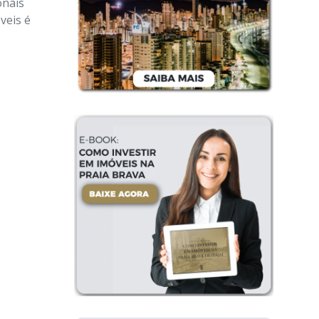
onais
veis é