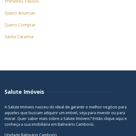
Primeiros Passos
Quero Anunciar
Quero Comprar
Santa Catarina
Salute Imóveis
A Salute Imóveis nasceu do ideal de garantir o melhor negócio para
aqueles que buscam adquirir um imóvel, seja para investir ou para
morar. Quer saber mais sobre a Salute Imóveis? Então
clique aqui
e
conheça a sua
imobiliária em Balneário Camboriú
.
Unidade Balneário Camboriú