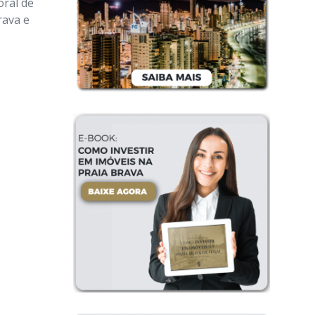
oral de
rava e