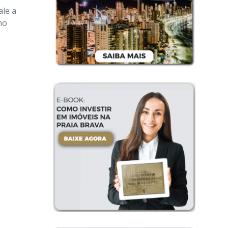
ale a
no