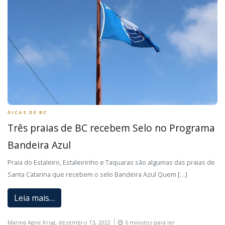
DICAS DE BC
Três praias de BC recebem Selo no Programa
Bandeira Azul
Praia do Estaleiro, Estaleirinho e Taquaras são algumas das praias de
Santa Catarina que recebem o selo Bandeira Azul Quem […]
Leia mais…
Marina Agne Krug,
dezembro 13, 2022
6 minutos para ler