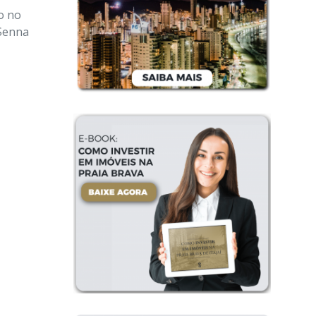
o no
 Senna