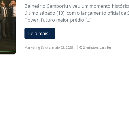
Balneário Camboriú viveu um momento históric
último sábado (10), com o lançamento oficial da
Tower, futuro maior prédio […]
Leia mais…
Marketing Salute,
maio 22, 2025
2 minutos para ler