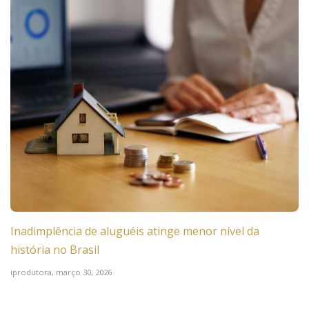
Inadimplência de aluguéis atinge menor nível da
história no Brasil
iprodutora,
março 30, 2026