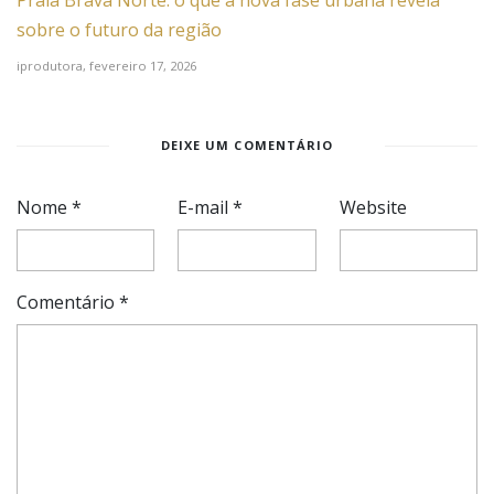
Praia Brava Norte: o que a nova fase urbana revela
sobre o futuro da região
iprodutora,
fevereiro 17, 2026
DEIXE UM COMENTÁRIO
Nome
*
E-mail
*
Website
Comentário
*