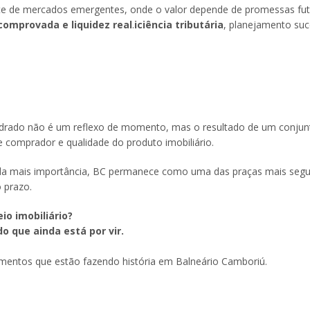
nte de mercados emergentes, onde o valor depende de promessas fut
comprovada e liquidez real
.
iciência tributária
, planejamento suc
uadrado não é um reflexo de momento, mas o resultado de um conjun
de comprador e qualidade do produto imobiliário.
da mais importância, BC permanece como uma das praças mais segu
 prazo.
io imobiliário?
 que ainda está por vir.
entos que estão fazendo história em Balneário Camboriú.