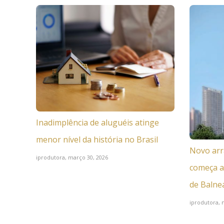
Inadimplência de aluguéis atinge
menor nível da história no Brasil
Novo arr
iprodutora,
março 30, 2026
começa a
de Balne
iprodutora,