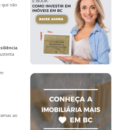
o que não
siliência
.
sustenta
em
óximas ao