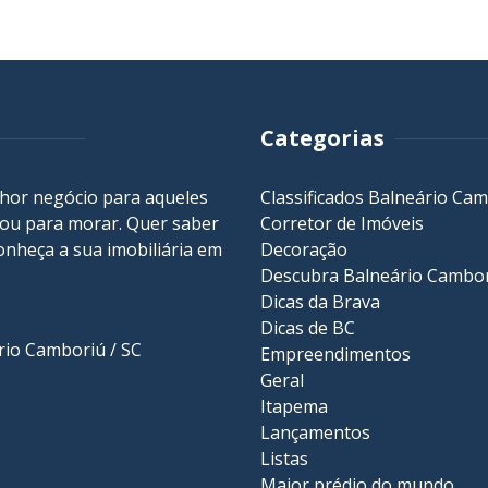
Categorias
lhor negócio para aqueles
Classificados Balneário Ca
r ou para morar. Quer saber
Corretor de Imóveis
onheça a sua
imobiliária em
Decoração
Descubra Balneário Cambo
Dicas da Brava
Dicas de BC
ário Camboriú / SC
Empreendimentos
Geral
Itapema
Lançamentos
Listas
Maior prédio do mundo