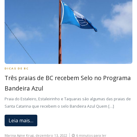
DICAS DE BC
Três praias de BC recebem Selo no Programa
Bandeira Azul
Praia do Estaleiro, Estaleirinho e Taquaras são algumas das praias de
Santa Catarina que recebem o selo Bandeira Azul Quem […]
Leia mais…
Marina Agne Krug,
dezembro 13, 2022
6 minutos para ler