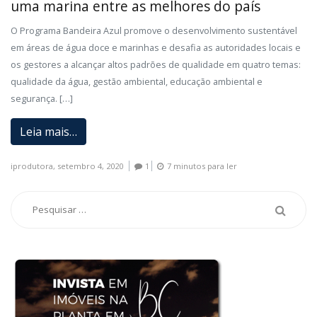
uma marina entre as melhores do país
O Programa Bandeira Azul promove o desenvolvimento sustentável
em áreas de água doce e marinhas e desafia as autoridades locais e
os gestores a alcançar altos padrões de qualidade em quatro temas:
qualidade da água, gestão ambiental, educação ambiental e
segurança. […]
Leia mais…
iprodutora,
setembro 4, 2020
1
7 minutos para ler