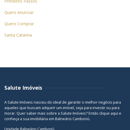
Primeiros Passos
Quero Anunciar
Quero Comprar
Santa Catarina
Salute Imóveis
A Salute Imóveis nasceu do ideal de garantir o melhor negócio para
aqueles que buscam adquirir um imóvel, seja para investir ou para
morar. Quer saber mais sobre a Salute Imóveis? Então
clique aqui
e
conheça a sua
imobiliária em Balneário Camboriú
.
Unidade Balneário Camboriú