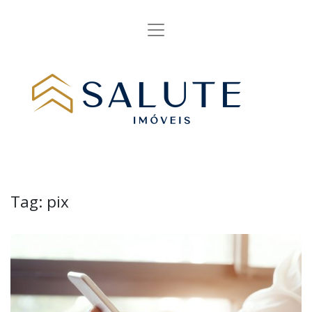
Tag:
pix