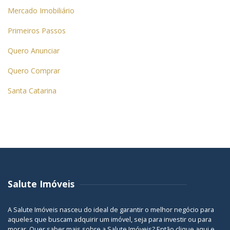
Mercado Imobiliário
Primeiros Passos
Quero Anunciar
Quero Comprar
Santa Catarina
Salute Imóveis
A Salute Imóveis nasceu do ideal de garantir o melhor negócio para
aqueles que buscam adquirir um imóvel, seja para investir ou para
morar. Quer saber mais sobre a Salute Imóveis? Então
clique aqui
e