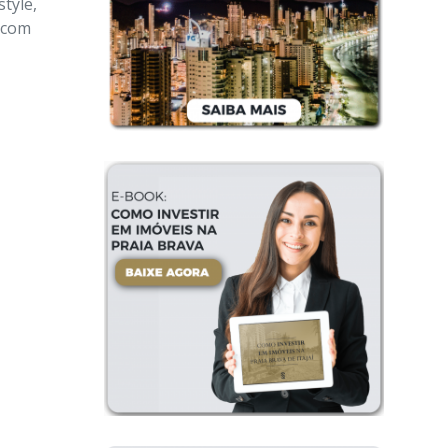
tyle,
o com