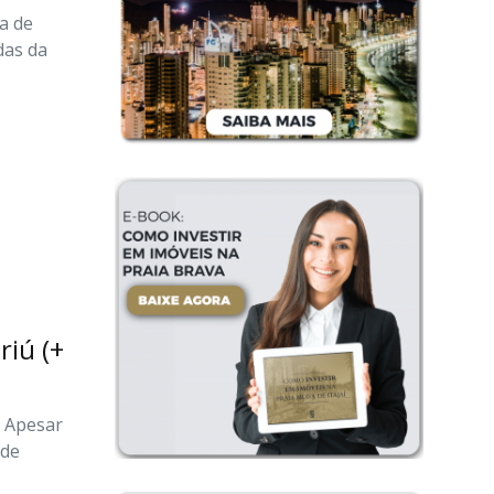
ia de
das da
iú (+
? Apesar
 de