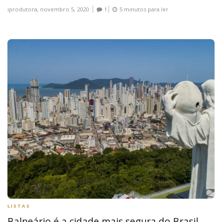
iprodutora,
novembro 5, 2020
1
5 minutos para ler
LISTAS
Balneário é a cidade mais segura do Brasil