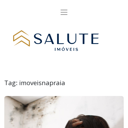
Tag:
imoveisnapraia