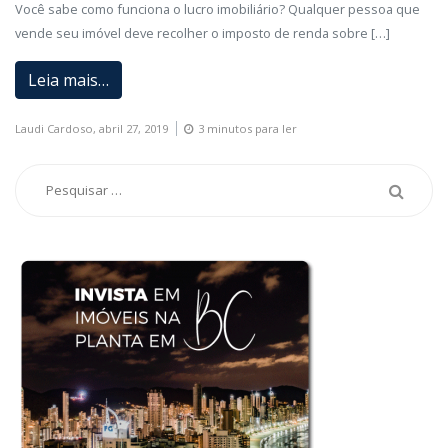
Você sabe como funciona o lucro imobiliário? Qualquer pessoa que
vende seu imóvel deve recolher o imposto de renda sobre […]
Leia mais…
Laudi Cardoso,
abril 27, 2019
3 minutos para ler