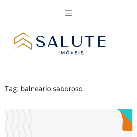
Tag:
balneario saboroso