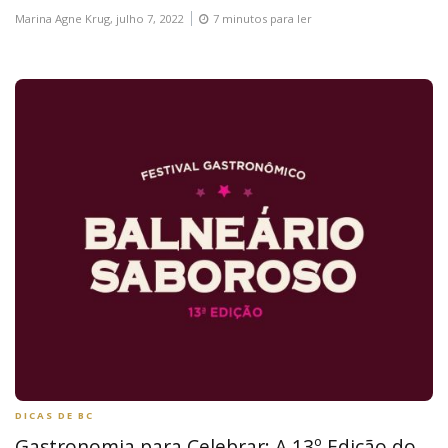
Marina Agne Krug,
julho 7, 2022
7 minutos para ler
DICAS DE BC
Gastronomia para Celebrar: A 13º Edição do